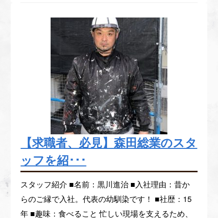
【求職者、必見】森田総業のスタ
ッフを紹･･･
スタッフ紹介 ■名前：黒川進治 ■入社理由：昔か
らのご縁で入社。代表の幼馴染です！ ■社歴：15
年 ■趣味：食べること 忙しい現場を支えるため、