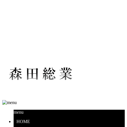
軒天井塗替え工事 名古屋市
千種区 | 住宅塗装・橋梁塗装
工事は名古屋市の森田総業
へ！求人募集中
menu
HOME